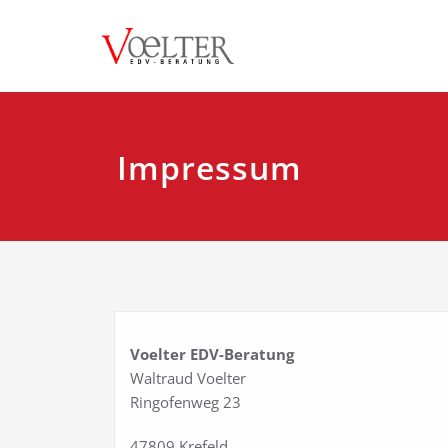
Zum
Inhalt
springen
Impressum
Voelter EDV-Beratung
Waltraud Voelter
Ringofenweg 23
47809 Krefeld